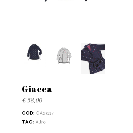
Giacca
€
58,00
COD:
OA19117
TAG:
Altro