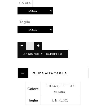
Colore
Taglia
AGGIUNGI AL CARRELLO
GUIDA ALLA TAGLIA
BLU NAVY
,
LIGHT GREY
Colore
MELANGE
Taglia
L
,
M
,
XL
,
XXL