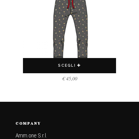
SCEGLI
€
45,00
COMPANY
Amm.one S.r.l.