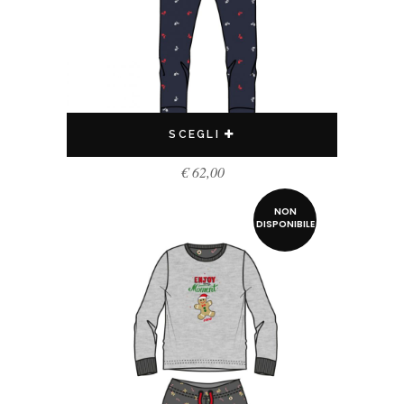
SCEGLI
€
62,00
NON
DISPONIBILE