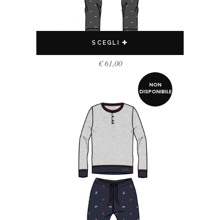
SCEGLI
€
61,00
NON
DISPONIBILE