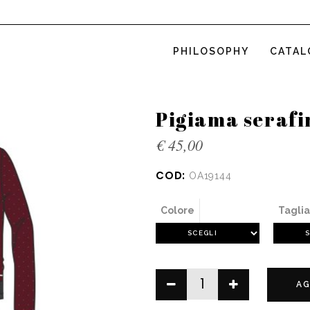
PHILOSOPHY
CATAL
Pigiama serafi
€
45,00
COD:
OA19144
Colore
Taglia
AG