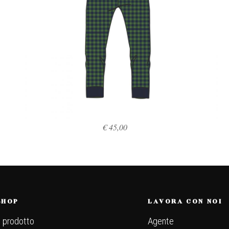
€
45,00
SCEGLI
SHOP
LAVORA CON NOI
l prodotto
Agente