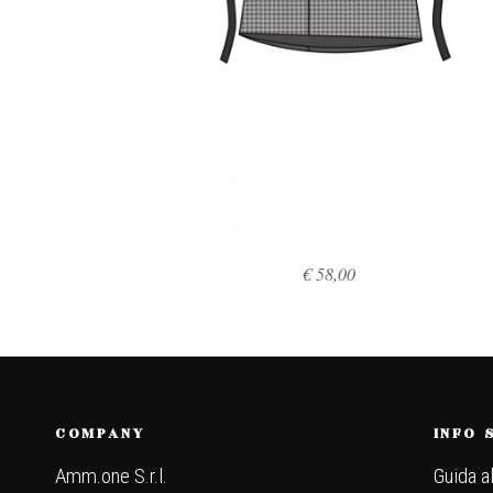
€
58,00
SCEGLI
COMPANY
INFO 
Amm.one S.r.l.
Guida a