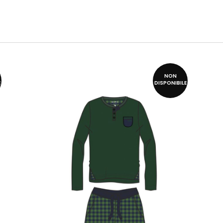
NON
E
DISPONIBILE