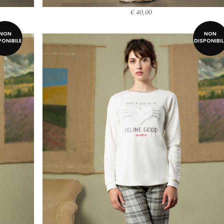
€
40,00
SCEGLI
NON
NON
PONIBILE
DISPONIBIL