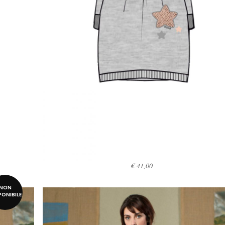
€
41,00
SCEGLI
NON
PONIBILE