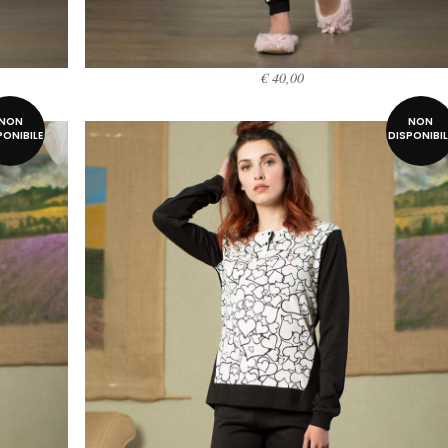
€
40,00
SCEGLI
NON
NON
PONIBILE
DISPONIBIL