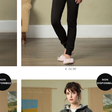
€
34,90
SCEGLI
NON
NON
PONIBILE
DISPONIBIL