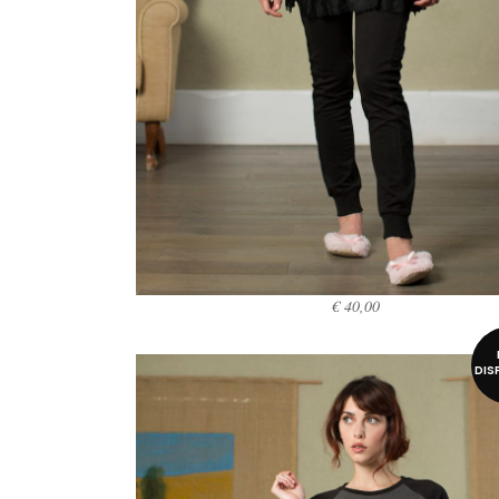
€
40,00
SCEGLI
DIS