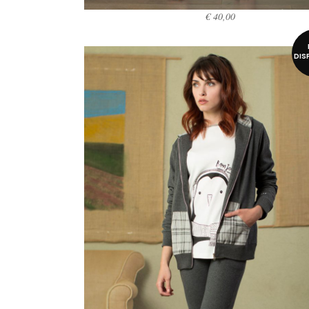
€
40,00
SCEGLI
DIS