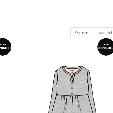
Ordinamento p
NON
NON
PONIBILE
DISPONIBIL