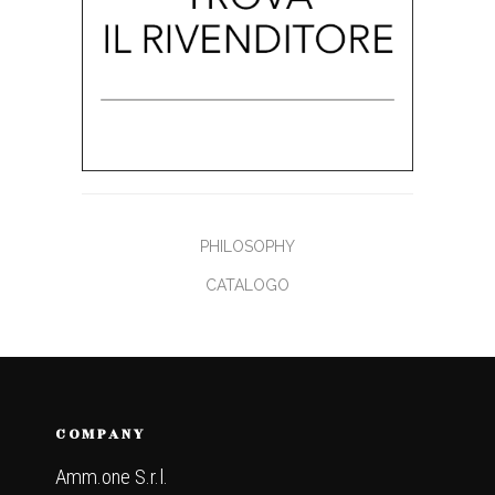
PHILOSOPHY
CATALOGO
COMPANY
Amm.one S.r.l.