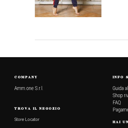
COMPANY
INFO 
Amm.one S.r.l.
Guida a
Shop ri
FAQ
TROVA IL NEGOZIO
Pagame
Store Locator
HAI U