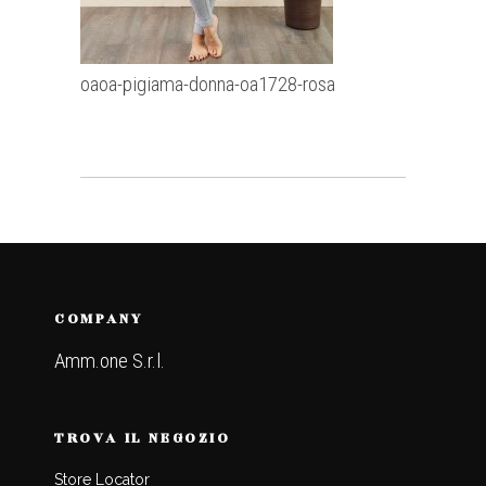
oaoa-pigiama-donna-oa1728-rosa
COMPANY
Amm.one S.r.l.
TROVA IL NEGOZIO
Store Locator