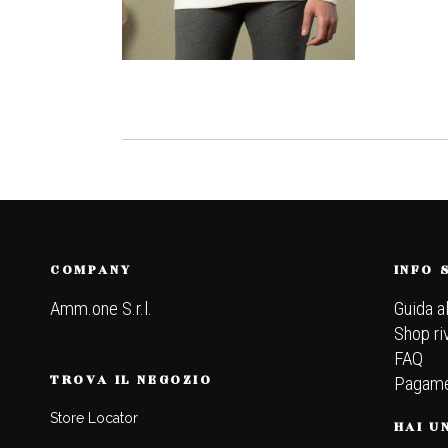
COMPANY
INFO 
Amm.one S.r.l.
Guida a
Shop ri
FAQ
TROVA IL NEGOZIO
Pagame
Store Locator
HAI U